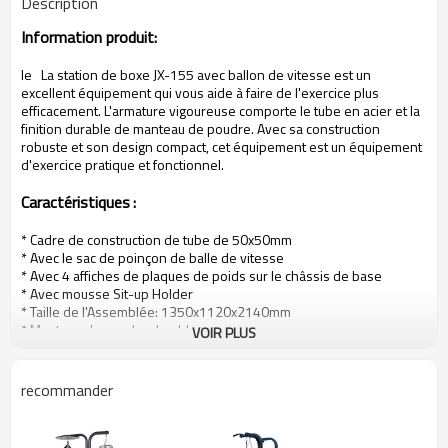
Description
Information produit:
le
La station de boxe JX-155 avec ballon de vitesse est un
excellent équipement qui vous aide à faire de l'exercice plus
efficacement. L'armature vigoureuse comporte le tube en acier et la
finition durable de manteau de poudre.
Avec sa construction
robuste et son design compact, cet équipement est un équipement
d'exercice pratique et fonctionnel.
Caractéristiques
:
* Cadre de construction de tube de 50x50mm
* Avec le sac de poinçon de balle de vitesse
* Avec 4 affiches de plaques de poids sur le châssis de base
* Avec mousse Sit-up Holder
* Taille de l'Assemblée:
1350x1120x2140mm
*
Manteau de poudre durable
VOIR PLUS
* Détails d'emballage:
136x35x25cm
* GW / NW: 46KGS / 41KGS
*
Quantité de chargement:
216 Sets / 20GP; 450 ensembles / 40GP
recommander