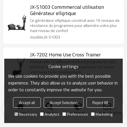
JX-S1003 Commmercial utilisation
Générateur elliptique
Ce générateur elliptique construit avec 16 niveaux de
résistance du programme pour atteindre votre plus
haut niveau de confort
modèle:JX-S1003
JX-7202 Home Use Cross Trainer
Preset with 12 different workout programs to help
Cookie settings
you find new and challenging exercises for cardio
and lower body development
We use cookies to provide you with the best possible
modèle:JX-7202
experience. They also allow us to analyze user behavior in
order to constantly improve the website for you.
Accept all
Accept Selection
Reject All
Accueil
chercher
catégorie
Envoyer une demand
Necessary
Analytics
Preferences
Marketing