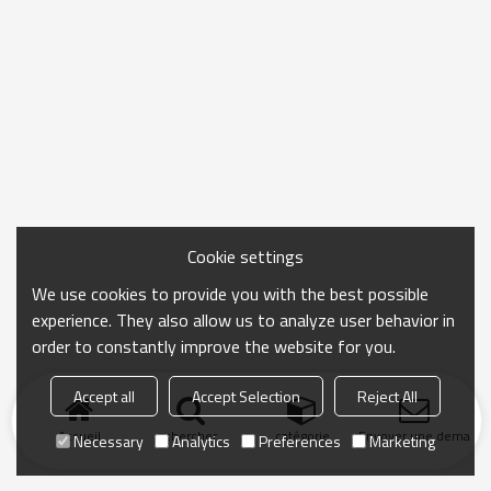
Cookie settings
We use cookies to provide you with the best possible
experience. They also allow us to analyze user behavior in
order to constantly improve the website for you.
Accept all
Accept Selection
Reject All
Accueil
chercher
catégorie
Envoyer une demand
Necessary
Analytics
Preferences
Marketing